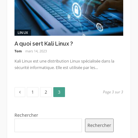
LINUX
A quoi sert Kali Linux ?
Tom
mars 14, 2023
Kali Linux est une distribution Linux spécialisée dans la
sécurité informatique. Elle est utilisée par les...
Page
Page
Page
Pagination
1
2
3
Page 3 sur 3
des
Rechercher
publications
Rechercher